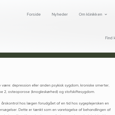
Forside
Nyheder
Om klinikken
Find 
Årskontrol
Årskontrol
 være: depression eller anden psykisk sygdom, kroniske smerter,
ype 2, osteoporose (knogleskørhed) og stofskiftesygdom.
il årskontrol hos lægen forudgået af en tid hos sygeplejersken en
ersøgelser. Dette er tænkt som en varetagelse af behandlingen af