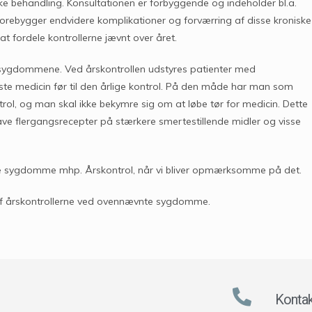
ke behandling. Konsultationen er forbyggende og indeholder bl.a.
 forebygger endvidere komplikationer og forværring af disse kroniske
 fordele kontrollerne jævnt over året.
af sygdommene. Ved årskontrollen udstyres patienter med
aste medicin før til den årlige kontrol. På den måde har man som
ontrol, og man skal ikke bekymre sig om at løbe tør for medicin. Dette
lave flergangsrecepter på stærkere smertestillende midler og visse
ke sygdomme mhp. Årskontrol, når vi bliver opmærksomme på det.
s af årskontrollerne ved ovennævnte sygdomme.
Kontak