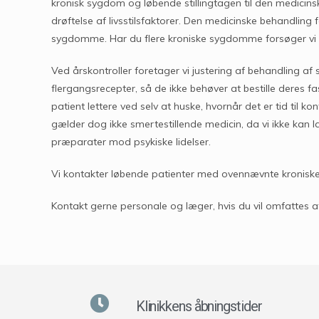
kronisk sygdom og løbende stillingtagen til den medicins
drøftelse af livsstilsfaktorer. Den medicinske behandling
sygdomme. Har du flere kroniske sygdomme forsøger vi at
Ved årskontroller foretager vi justering af behandling 
flergangsrecepter, så de ikke behøver at bestille deres f
patient lettere ved selv at huske, hvornår det er tid til k
gælder dog ikke smertestillende medicin, da vi ikke kan 
præparater mod psykiske lidelser.
Vi kontakter løbende patienter med ovennævnte kronis
Kontakt gerne personale og læger, hvis du vil omfatte
Klinikkens åbningstider